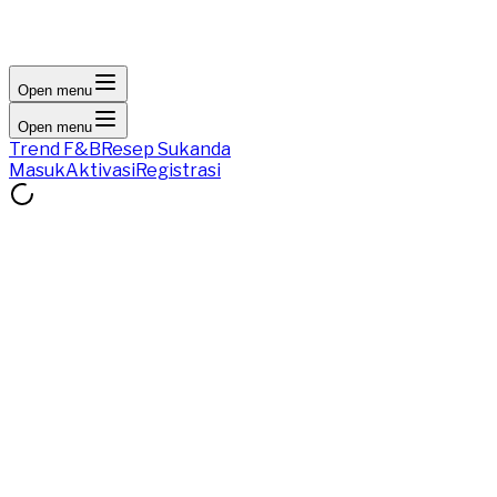
Open menu
Open menu
Trend F&B
Resep Sukanda
Masuk
Aktivasi
Registrasi
Akses Cepat