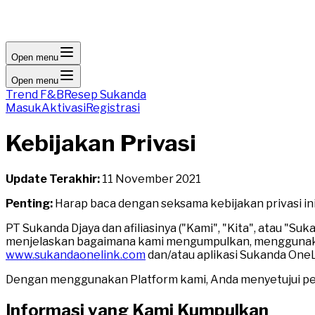
Open menu
Open menu
Trend F&B
Resep Sukanda
Masuk
Aktivasi
Registrasi
Kebijakan Privasi
Update Terakhir:
11 November 2021
Penting:
Harap baca dengan seksama kebijakan privasi i
PT Sukanda Djaya dan afiliasinya ("Kami", "Kita", atau "S
menjelaskan bagaimana kami mengumpulkan, menggunakan
www.sukandaonelink.com
dan/atau aplikasi Sukanda OneL
Dengan menggunakan Platform kami, Anda menyetujui pen
Informasi yang Kami Kumpulkan