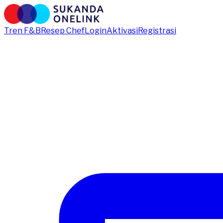
Tren F&B
Resep Chef
Login
Aktivasi
Registrasi