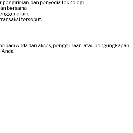
 pengiriman, dan penyedia teknologi.
ran bersama.
engguna lain.
transaksi tersebut.
 pribadi Anda dari akses, penggunaan, atau pengungkapan
i Anda.