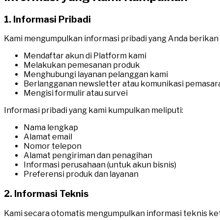
1. Informasi Pribadi
Kami mengumpulkan informasi pribadi yang Anda berikan 
Mendaftar akun di Platform kami
Melakukan pemesanan produk
Menghubungi layanan pelanggan kami
Berlangganan newsletter atau komunikasi pemasar
Mengisi formulir atau survei
Informasi pribadi yang kami kumpulkan meliputi:
Nama lengkap
Alamat email
Nomor telepon
Alamat pengiriman dan penagihan
Informasi perusahaan (untuk akun bisnis)
Preferensi produk dan layanan
2. Informasi Teknis
Kami secara otomatis mengumpulkan informasi teknis ke