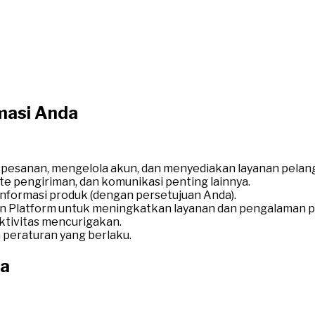
masi Anda
esanan, mengelola akun, dan menyediakan layanan pelan
e pengiriman, dan komunikasi penting lainnya.
nformasi produk (dengan persetujuan Anda).
n Platform untuk meningkatkan layanan dan pengalaman 
ktivitas mencurigakan.
peraturan yang berlaku.
ga