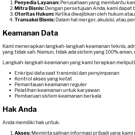
Penyedia Layanan:
Perusahaan yang membantu kami 
Mitra Bisnis:
Dengan persetujuan Anda, kami dapat b
Otoritas Hukum:
Ketika diwajibkan oleh hukum atau
Transaksi Bisnis:
Dalam hal merger, akuisisi, atau pe
Keamanan Data
Kami menerapkan langkah-langkah keamanan teknis, admini
yang tidak sah. Namun, tidak ada sistem yang 100% aman,
Langkah-langkah keamanan yang kami terapkan meliputi
Enkripsi data saat transmisi dan penyimpanan
Kontrol akses yang ketat
Pemantauan keamanan reguler
Pelatihan keamanan untuk karyawan
Pembaruan sistem keamanan berkala
Hak Anda
Anda memiliki hak untuk:
Akses:
Meminta salinan informasi pribadi yang kami 