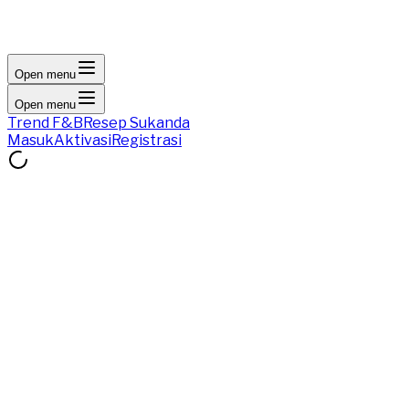
Open menu
Open menu
Trend F&B
Resep Sukanda
Masuk
Aktivasi
Registrasi
Akses Cepat