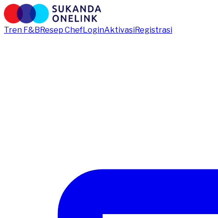
Tren F&B
Resep Chef
Login
Aktivasi
Registrasi